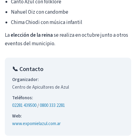
Canto Azul con folklore
Nahuel Oiz con candombe
Chima Chiodi con música infantil
La
elección de la reina
se realiza en octubre junto a otros
eventos del municipio.
📞 Contacto
Organizador:
Centro de Apicultores de Azul
Teléfonos:
02281 439500
/
0800 333 2281
Web:
www.expomielazul.com.ar